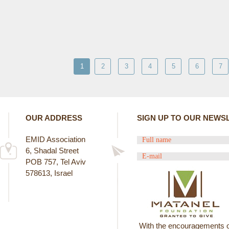
1
2
3
4
5
6
7
OUR ADDRESS
SIGN UP TO OUR NEWS
EMID Association
6, Shadal Street
POB 757, Tel Aviv
578613, Israel
With the encouragements o