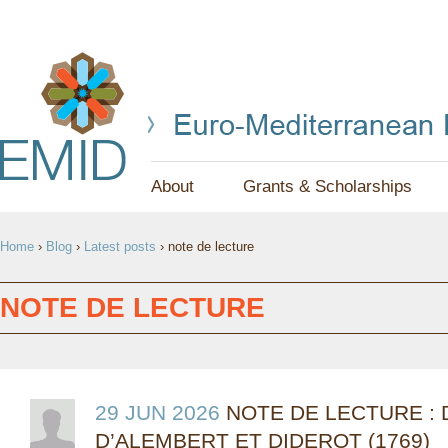
Jump to navigation
About
Grants & Scholarships
Y
Home
›
Blog
›
Latest posts
›
note de lecture
O
U
NOTE DE LECTURE
A
R
E
29 JUN 2026
NOTE DE LECTURE : 
D’ALEMBERT ET DIDEROT (1769)
H