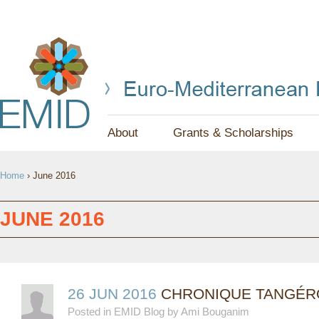
Jump to navigation
About
Grants & Scholarships
Y
Home
›
June 2016
O
U
JUNE 2016
A
R
E
26 JUN 2016
CHRONIQUE TANGÉROI
Posted in EMID Blog by Ami Bouganim
H