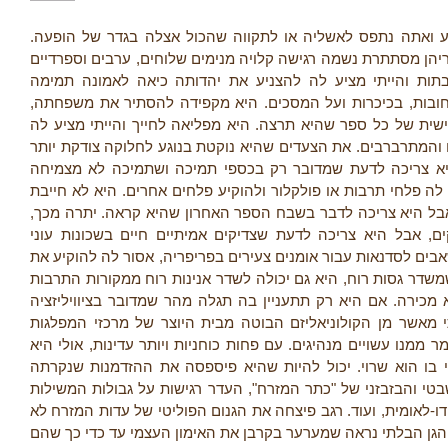
E
פיע ואתה נתפס לאשליה או לתקווה שהכול אצלה בגדר של הופעה
ריהן מסתתרת נשמה רגישה קלויה מנימים שלוחים, ערבים וספרדיים
R
תות והייתי מציע לה להצניע את יהדותה כיאה לאמונה תמימה
רחובות, בכיכרות ועל המסכים. היא מקפידה להסתיר את משפחתה
E
שית של כל ספר שהיא תרצה. היא מפליאה לחייך והייתי מציע לה
 והמתרברבים. את הצעדים שהיא נוקטת בנוגע לחלוקה צודקת יותר
יא צריכה לדעת שמדובר רק בכספי תמיכה ושתמיכה לא מצמיחה
לה פלחי תרבות או פולקלור ולהוקיע פלחים אחרים. היא לא חייבת
 אבל היא צריכה לדבר בשבח הספר האחרון שהיא קראה. יתרה מכך
, אבל היא צריכה לדעת שצדיקים אמיתיים חיים בשכונות עוני
בים לסדנאות עבור אומנים צעירים בפריפריה, אסור לה להוקיע את
שדר גסות רוח, היא גם יכולה לשדר אנינות רוח ממקורות התרבות
מכירה. אם היא רק תתעניין בה תגלה מהר שמדובר בציוויליזציה
 מאשר מן הקולוניאליזם הבוטה מבית היוצר של מרכזי המפלגות
 ממנו עשויים מנהיגים. עם פחות כוחניות ויותר עדינות, אולי היא
 בו הוא שרוי. יכול להיות שהיא פיספסה את ההזדמנות שנקרתה
י והבזבזני של "כתר המזרח", העדר רגישות על גבולות המשילות
ו-לאומית, ועוד. רגב פיצחה את הגנום הפוליטי של עדות המזרח לא
 הגן הבלתי נראה שמערער בקרבן את האימון העצמי עד כדי כך שהם