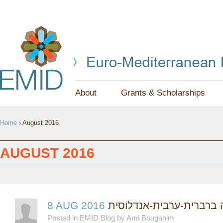
Jump to navigation
About
Grants & Scholarships
Y
Home
›
August 2016
O
U
AUGUST 2016
A
R
E
8 AUG 2016
יה ברברית-ערבית-אנדלוסית
Posted in EMID Blog by Ami Bouganim
H