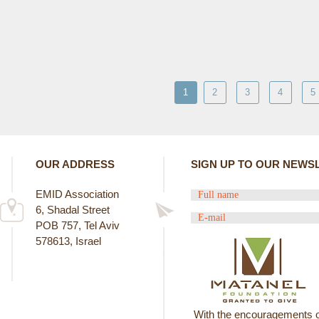
1
2
3
4
5
OUR ADDRESS
SIGN UP TO OUR NEWS
EMID Association
6, Shadal Street
POB 757, Tel Aviv
578613, Israel
With the encouragements o