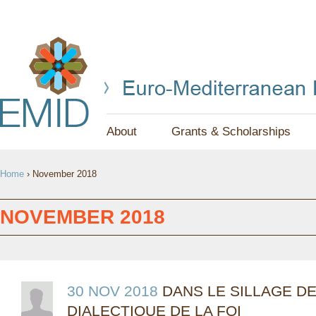
Jump to navigation
About
Grants & Scholarships
Y
Home
›
November 2018
O
U
NOVEMBER 2018
A
R
E
30 NOV 2018
DANS LE SILLAGE DE
DIALECTIQUE DE LA FOI
H