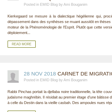
Posted in EMID Blog by Ami Bouganim
E
Kierkegaard se mesure à la dialectique hégélienne qui, procé
R
dépassement dans des synthèses se muant aussitôt en thèses se 
E
moteur de la Phénoménologie de l’Esprit. Plutôt que cette versi
déploiement...
READ MORE
28 NOV 2018
CARNET DE MIGRATIO
Posted in EMID Blog by Ami Bouganim
Rabbi Pinchas portait la djellaba noire traditionnelle, la tête co
judaïsme maghrébin. Il résidait au premier étage d’une bâtisse dan
à celle du Destin dans la vieille casbah. Des ampoules nues répa