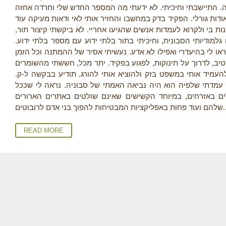
רה. התיישבתי וחיכיתי. לא ידעתי מה המספר החדש שלי וחרדה אחזה
ודות גורלי. הפקיד בדק במחשבו והחזיר אותי לאי ודאות מעיקה עוד
ות בי ולקרוא לעמדות אנשים שהגיעו אחריי. לא ביקשתי קיצור תור
למודיותי הסבונית, וחיכיתי בתור בלתי ידוע עם מספר בלתי ידוע
או לי בהיעדרי ואפילו לא אדע. נעשיתי אסיר של ההמתנה וכל הזמן
טיב, לדרוך על תינוקות, לפגוע בפקיד. יתר מכל, חששתי מהשומרים
העמיד אותי במשפט בזק ולהוציא אותי להורג. תודיע בבקשה ל-ק
 עמדתי שלפיה הוא היה נביאה האמתי של סבוניה. נראה לי שככל
ם באזרחים, במיוחד הקשישים שאינם שולטים באתרים הארורים
מבטיחות להפוך בני אדם לרובוטים
READ MORE
P
A
G