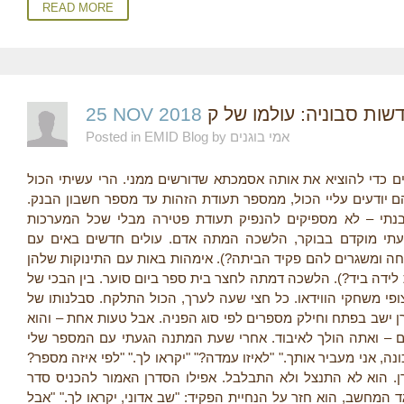
READ MORE
25 NOV 2018
שות סבוניה: עולמו של ק
Posted in EMID Blog by אמי בוגנים
ם כדי להוציא את אותה אסמכתא שדורשים ממני. הרי עשיתי הכול
והם יודעים עליי הכול, ממספר תעודת הזהות עד מספר חשבון הבנק
בנתי – לא מספיקים להנפיק תעודת פטירה מבלי שכל המערכות
תי מוקדם בבוקר, הלשכה המתה אדם. עולים חדשים באים עם
ה ומשגרים להם פקיד הביתה?). אימהות באות עם התינוקות שלהן
(ידה ביד?). הלשכה דמתה לחצר בית ספר ביום סוער. בין הבכי של
צופי משחקי הווידאו. כל חצי שעה לערך, הכול התלקח. סבלנותו של
 ישב בפתח וחילק מספרים לפי סוג הפניה. אבל טעות אחת – והוא
ם – ואתה הולך לאיבוד. אחרי שעת המתנה הגעתי עם המספר שלי
, אני מעביר אותך." "לאיזו עמדה?" "יקראו לך." "לפי איזה מספר
רן. הוא לא התנצל ולא התבלבל. אפילו הסדרן האמור להכניס סדר
ד המחשב, הוא חזר על הנחיית הפקיד: "שב אדוני, יקראו לך." "אבל