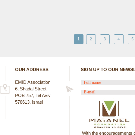
1
2
3
4
5
OUR ADDRESS
SIGN UP TO OUR NEWS
EMID Association
6, Shadal Street
POB 757, Tel Aviv
578613, Israel
With the encouragements o