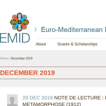
Jump to navigation
About
Grants & Scholarships
Y
Home
›
December 2019
O
U
DECEMBER 2019
A
R
E
29 DEC 2019
NOTE DE LECTURE : 
METAMORPHOSE (1912)
H