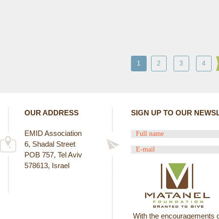
1
2
3
4
OUR ADDRESS
SIGN UP TO OUR NEWS
EMID Association
6, Shadal Street
POB 757, Tel Aviv
578613, Israel
With the encouragements o