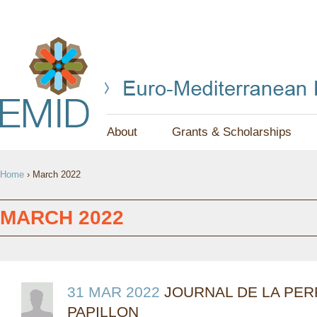
Jump to navigation
About
Grants & Scholarships
Y
Home
›
March 2022
O
U
MARCH 2022
A
R
E
31 MAR 2022
JOURNAL DE LA PER
PAPILLON
H