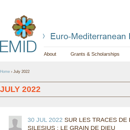
Jump to navigation
About
Grants & Scholarships
Y
Home
›
July 2022
O
U
JULY 2022
A
R
E
30 JUL 2022
SUR LES TRACES DE
SILESIUS : LE GRAIN DE DIEU
H