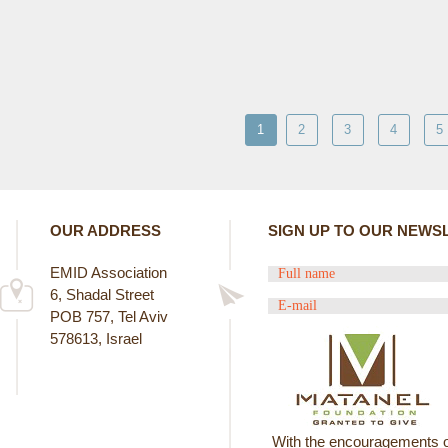
1
2
3
4
5
OUR ADDRESS
SIGN UP TO OUR NEWS
EMID Association
6, Shadal Street
POB 757, Tel Aviv
578613, Israel
With the encouragements o