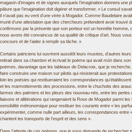
magasin d'images et de signes auxquels l'imagination donnera une pla
pâture que l'imagination doit digérer et transformer. » Le consul sava
il n'avait pas eu vent d'une virée à Mogador. Comme Baudelaire avait l'
munit d'une attestation que des chercheurs prétendent avoir trouvé 
confirmons par la présente que son porteur est un honnête homme, 
nous avons été convaincus de sa qualité de critique d'art. Nous vous
concours et de l'aider à remplir sa tâche. »
Certains patriciens lui ouvrirent aussitôt leurs musées, d'autres leur
retirait dans sa chambre et écrivait le poème qui avait mûri dans son 
poèmes, davantage que les tableaux de Delacroix, que je recherche.
faire construire une maison sur pilotis qui résisterait aux protestatio
loin les poésies qui restitueraient les correspondances qu'établiss
et les marmottements des processions, entre le chuchotis des araucar
larmes des palmiers et les pleurs des nouveau-nés, entre les perles
liaisons et allitérations qui rangeraient la Rose de Mogador parmi les
sensibilité métronomique pour restituer les courants entre « les parfu
expérimenter, comme nulle part ailleurs, les correspondances entre « 
chantent les transports de l'esprit et des sens ».
Dans l'attente de ces poèmes, que je vous demande de rechercher p