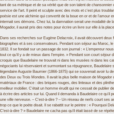
tant de sa métrique et de sa vérité que de son talent de chansonnier q
service de l’art. Il peint et sculpte avec des mots et c'est plus trou
poésie est une alchimie qui convertit de la boue en or et de l'amour en
internait ses démons. Chez lui, la damnation serait une modalité de l
Mogador, il aurait pris des notes pour écrire un livre sur elle à la plac
Dans ses recherches sur Eugène Delacroix, il avait découvert deux 
biographes et à ses conservateurs. Pendant son séjour au Maroc, le 
1832. Il se fondait sur un passage de son journal : « L’empereur no
tout ce qu’il y a de mieux dans l’empire. » Pendant son court séjour dan
croquis que Baudelaire ne trouvait ni dans les musées ni dans les cat
négociants lui réservaient et surmontant sa répugnance, Baudelaire s
légendaire Auguste Baumier (1866-1875) qui se souvenait avoir lu de
des Deux ou Trois Mondes. Il avait la plus belle maison de Mogador q
matériaux de France : des briques rouges, des linteaux et des plint
meilleur mobilier. C'était un homme érudit qui ne cessait de publier 
à écrire des articles sur lui. Quand il demanda à Baudelaire ce qu'il 
une ville nerveuse. – C'est-à-dire ? – Un réseau de nerfs court ses 
trop ce que le poète disait. Il se rabattit sur le peintre : « Pourquoi D
C’est-à-dire ? » Baudelaire ne cacha pas qu’il était lassé de se répéter 