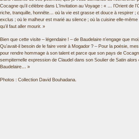
Cocagne qu'il célèbre dans L'Invitation au Voyage : « … l'Orient de l
riche, tranquille, honnête… où la vie est grasse et douce à respirer ; 
exclus ; où le malheur est marié au silence ; où la cuisine elle-même es
qu'il faut aller mourir. »
Bien que cette visite – légendaire ! – de Baudelaire n'engage que moi,
Qu'avait-il besoin de le faire venir à Mogador ? – Pour la poésie, me
pour rendre hommage à son talent et parce que son pays de Cocagne
sempiternelle expression de Claudel dans son Soulier de Satin alors 
Baudelaire… »
Photos : Collection David Bouhadana.