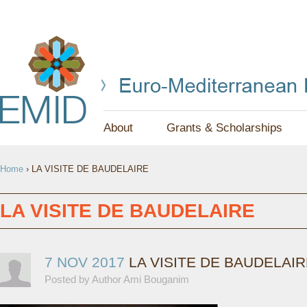
Jump to navigation
About
Grants & Scholarships
Y
Home
›
LA VISITE DE BAUDELAIRE
O
U
LA VISITE DE BAUDELAIRE
A
R
7 NOV 2017
LA VISITE DE BAUDELAI
Posted by Author Ami Bouganim
E
H