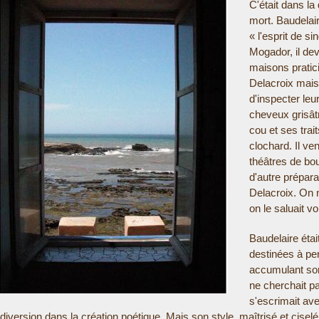
C'était dans l
mort. Baudelair
E
« l'esprit de si
R
Mogador, il deva
maisons pratic
E
Delacroix mais 
d'inspecter leur
cheveux grisâtr
cou et ses trait
clochard. Il v
théâtres de bou
d'autre prépara
Delacroix. On n
on le saluait vol
Baudelaire étai
destinées à p
accumulant son 
ne cherchait pa
s'escrimait ave
diversion dans la création poétique. Mais son style, maîtrisé et ciselé