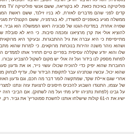
מחסן. ל
קדים לפני שהם מדברים לאזרח, לא בניו זילנד, ששם ראשת ה
ממשלה מגיע באופניים למשרדו, לא בגרמניה, ששם הקנצלרית מגני
שפויה אחרת. במדינת-הגטו של סבוניה ראש הממשלה הוא גביר. איני 
להוציא אולי את קרן מרציאנו ומכמה סיבות. כי היא לא סובלת 
מתייפייפת כי היא עברה את גיל ההתבגרות. ובעיקר היא מרוקאית
ושהוא נזהר משנה זהירות בנוכחות מרוקאים. כי למרות שהוא מתב
שלו והוא יודע שקללה עסיסית בפריים טיים תחזיר אותו לממדים המוק
לפחות מספק לנו בידור ועל זה אולי יש מקום לשקול להצביע עבורו
החוברות שהוא יפיק כדי להוכיח שכולו עשוי נייר, או את גדעון ס
שהוא יכול. עכשיו שנתניהו עבר לתקופת הבידור שלו, עדיף לצחוק מ
אחרי שגם איילת שקד, שמתקשה לומר דבר מה חכם, וגם גדעון האוזר,
של עצמו, התנגדו השבוע להכניס חיסונים לרצועת עזה ונתנו למצרי
על גבינו (לפחות נתניהו יודע מתי ועל מה לשתוק). אם הביבי הזה י
ישיג את ה-61 קולות שישלחו אותנו לחשכת סמוטריץ' את גביר. 