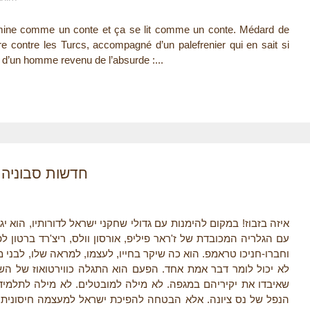
ne comme un conte et ça se lit comme un conte. Médard de
rre contre les Turcs, accompagné d’un palefrenier qui en sait si
r d’un homme revenu de l’absurde :...
חדשות סבוניה: ח
איזה בזבוז! במקום להימנות עם גדולי שחקני ישראל לדורותיו, הוא
עם הגלריה המכובדת של ז'ראר פיליפ, אורסון וולס, ריצ'רד ברטון ל
וחברו-חניכו טראמפ. הוא כה שיקר בחייו, לעצמו, למראה שלו, לבני 
לא יכול לומר דבר אמת אחד. הפעם הוא התגלה כווירטואוז של הש
שאיבדו את יקיריהם במגפה. לא מילה למובטלים. לא מילה לתלמידי
הנפל של נס ציונה. אלא הבטחה להפיכת ישראל למעצמה חיסונית עם 