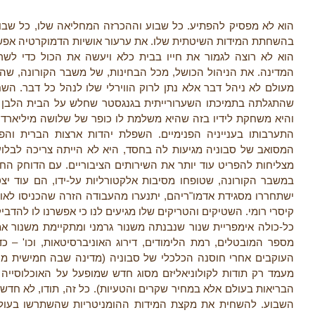
הוא לא מפסיק להפתיע. כל שבוע וההכרזה המחליאה שלו, כל שבו
בהשחתת המידות השיטתית שלו. את ערעור אושיות הדמוקרטיה אפשר עו
הוא לא רוצה לגמור את חייו בבית כלא ויעשה את הכול כדי ל
המדינה. את הניהול הכושל, מכל הבחינות, של משבר הקורונה, שה
מעולם לא ניהל דבר אלא נתן לרוק הווירלי שלו לנהל כל דבר. הש
שהתגלתה בתמיכתו השערורייתית בגנגסטר שחלש על הבית הלבן מג
והיא משחקת לידיו בזה שהיא משלמת לו כופר של שלושה מיליארד
התערבותו בענייניה הפנימיים. השפלת יהדות ארצות הברית וה
המסואב של סבוניה מגיעות לה בחסד, היא לא הייתה צריכה לבלוע
מצליחות להפריט עוד יותר את השירותים הציבוריים. עם הדוחק ה
במשבר הקורונה, שטופחו מסיבות אלקטורליות על-ידו, הם עוד י
ישתחררו מסגידת אדמו"ריהם, יתנערו מהעבודה הזרה שהכניסו לאוה
קיסרי רומי. השטיקים והטריקים שלו מגיעים לנו כי אפשרנו לו להדבי
כל-כולה אימפריית שנור שנבנתה משנור גרמני ומתקיימת משנור אמ
מספר המובטלים, רמת הלימודים, דירוג האוניברסיטאות, וכו' – כ
העוקבים אחרי חוסנה הכלכלי של סבוניה (מדינה שבה חמישית מהא
מעמד רק תודות לקולוניאליזם מסוג חדש שמופעל על האוכלוסייה 
הבריאות בעולם אלא במחיר שקרים והטעיות). כל זה, תודו, לא חד
השבוע. להשחית את מקצת המידות ההומניטריות שהשתרשו בעולם