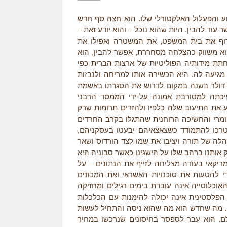
E
ע והפעלול האלקטורלי שלו. הוא חצה סף חדש
ד להבין. היות שהוא נוכל – והוא יודע זאת –
R
שרוף את בית המשפט, את המשטרה ואפילו את
וא משווק כהצלחה מסחררת, אפשר להבין, הוא
E
חתת מידותיה הפוליטיות של ארצות הברית כפי
יעה לה. היא הכשירה אותו למריחה ולנבזות
 דולר בשנה במקום לדרוש את הסגרתו באשמת
פיכתה למסורבת אמונה על-ידי הממסד הרבני
 את התיעוב שלה כלפיו ולהזרים תרומות שרק
חומרי והחשיכה הרוחנית שהתגלו בקרב החרדים
צטרכו להתמודד כשצאצאיהם יבעטו בעסקניהם,
לה של תורה ויציבו את שמו לצד הורדוס ושאר
ק אותנו ברהב שלו על הישגינו כאשר סבוניה היא
ריקאי בעודה מצליחה לזייף את הנתונים – על
די להטעות את סוכנויות האשראי ואת המכונים
וכלוסייה אינה עובדת בימים רגילים ומחזיקה
הפלסטינית אינה יכולה להימנות עם הכלכלות
ש. מה שחדש הוא מה שהוא ניסה והתחיל לעשות
. הוא עבר לספסר בחיסונים שנרכשו במחיר