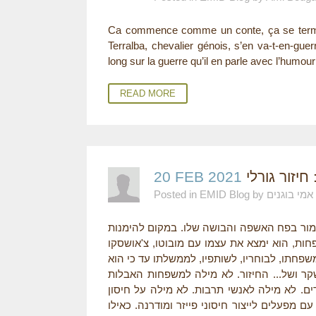
Ca commence comme un conte, ça se termi
Terralba, chevalier génois, s’en va-t-en-gue
long sur la guerre qu’il en parle avec l’humou
READ MORE
יזור גורלי
20 FEB 2021
Posted in EMID Blog by אמי בוגנים
 יגמור בפח האשפה והבושה שלו. במקום להימנות
פחות, הוא ימצא את עצמו עם מובוטו, צ'אושסקו
משפחתו, לבוחריו, לשותפיו, לממשלתו עד כי הוא
קר ושל... החיזור. לא מילה למשפחות האבלות
ם. לא מילה לאנשי תרבות. לא מילה על חיסון
מפעלים לייצור חיסוני פייזר ומודרנה. כאילו