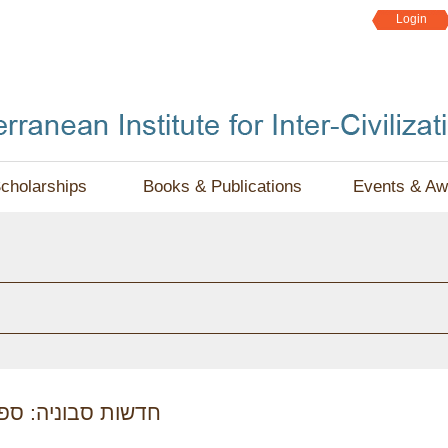
Jump to navigation
Login
cholarships
Books & Publications
Events & Aw
חדשות סבוניה: ספס