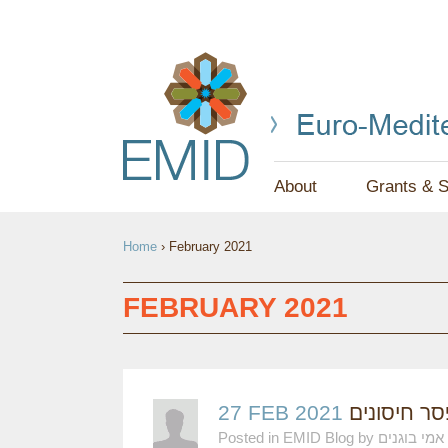
About
Grants & S
Y
Home
›
February 2021
O
U
FEBRUARY 2021
A
R
E
ר חיסונים
27 FEB 2021
Posted in EMID Blog by אמי בוגנים
H