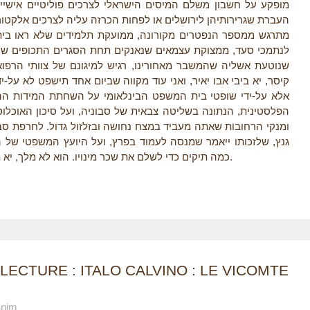
מופקע על חשבון משלם המיסים הישראלי לצרכים פוליטיים אישיים
העברת שגרירותיהן לירושלים או לפחות הכרזה עליה לצרכים אלקטור
מתרגש ממספר הנפטרים מקורונה, ממועקת תלמידים שלא ראו בית
לנתמכי סעד, ממצוקת עצמאים שנאנקים תחת הסגרים התכופים שהו
שנוטעת אשליה שהמשבר מאחורינו, רגיש למיגונם של צוותי הרפו
קיסר, יא ביבי אבו יאיר, ואני עוד מקווה שביום אחד תישפט לא על-
אלא על-ידי שופטי בית המשפט הבינלאומי על השחתת המידות ההו
הפלסטינית, הנתונה בשליטה צבאית של סבוניה, ועל סיכון האוכלוסי
ומנקי הרחובות שאתה מעביד במצח נחושה ובזלזול גדול. לחרפת סבו
גנץ, שלזכותו ייאמר שמנסה לעמוד בפרץ, ועל היועץ המשפטי של 
כמה תיקים כדי לשלם את שכר מינויו. הוא לא מלך, יא תומכי אבו יאיר, הוא קיסר. השנורר נעשה לתורם.
LECTURE : ITALO CALVINO : LE VICOMTE
anim