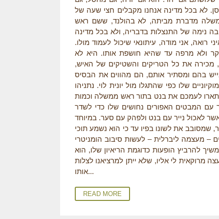
א בכל מדינה אנחנו מקבלים חצי שעה של TV פוליטיקה באיכות כזאת. לא בקוריאה, ששם אנשי פוליטיקה
ממשלה מדברת מביתה, לא בהולנד, ששם ראש
בה נימה של התנצלות בדבריה, ולא בכל מדינה
רואה, אני מודה, עיתונאי שיכול לעמוד מולו.
שקר ולא מרפה עד שהיא חושפת אותו. היא לא
, מכירה את כל הטריקים והשטיקים של האיש,
ייש בהם ומסתיר אותם, הם מהווים את הבסיס
יוניים שלו כפי שהתגלו מול יונית לוי. נתניהו
. תארו לעמכם את בנט בתור ראש ממשלה וכמות
ער עם המבטים האפורים נחושים שלו כדי לשדר
אשר לאכול נייר עם בנט ולפהק עם סער. במיוחד
 שמסובב את לשונו בפיו עד כי הוא נשמע תוכי
ם – מעצמה ליברלית – לעשות סיבוב הומניטרי
משיך להרביץ הופעות כדוגמת הריאיון שלו, הוא
רק, עצה מרוקאית לי אליו, שלא ייתן למרציאנו לצלות
אותו...
READ MORE