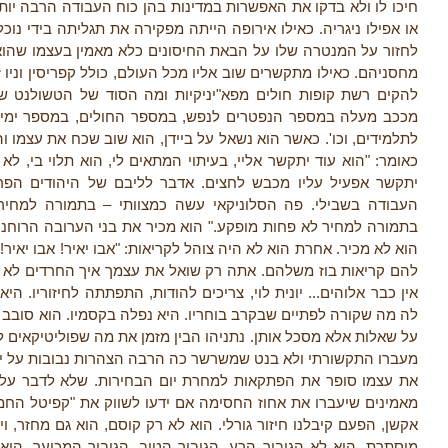
חיכו לו ולא בדקו את האפשרות במדינות בהן כוח העבודה הרבה יותר
או אפילו ניגריה. כאילו אירופה הייתה מפקירה את תגליתה בידי נוכ
לחזור על המנטרה שלו על הבאת החיסונים כלא מאמין בעצמו שהוא
מחסניהם. כאילו מתקשרים שוב אליו מכל העולם, כולל קפריסין וניו 
להקים רשת קופות חולים מפא"יניקיות ומה הסוד של הטשולנט ש
מככב מעלה במספר הנפטרים לנפש, במספר החולים, במספר ימי 
לתלמידים, וכו'. כאשר הוא נשאל על ביידן, הוא שוב שכח את עצמו והגי
כאומר: "הוא עוד יתקשר אליי, בעיתוי המתאים לי, הוא תלוי בי, לא
יתקשר אפעיל עליו מכבש לחצים. אדבר לליבם של היהודים הפר
העבודה בשבילי. פה הסלוניקאי עשה כמצוותי – בתמורה למחיר
בתמורה למחיר לא פחות מופקע." הוא מכיר את בני הערובה הרוחניי
הוא לא מכיר. אחרת הוא לא היה צוהל לקריאות: "אבו יאיר! אבו יאיר!" 
להם קריאות בוז משלהם. אתה רק שואל את עצמך איך החרדים לא גיל
אין כבר אלוהים... יונית לוי, צריכים להודות, התפתתה לחיזוריו. הי
לה מה שקורה לפתיים שבקרב בוחריו. היא נפלה בקסמיו. הוא סובב א
על שאלות אלא מסכל אותן. נתניהו הבין מזמן את מה שפוליטיקאים ל
מעברו התקשורתי ולא בנט שמשרשר כה הרבה הצהרות נבובות על יכו
את עצמו סופר את הפתקאות למחרת יום הבחירות. שלא לדבר על ג
מאמינים שיעברו את אחוז החסימה אם ידעו לשווק את "קפיטל החמל
אקשן, הפעם קיבלנו חיזור גורלי. הוא לא רק קוסם, הוא גם מחזר, ו
מוסתרת. הוא לא הגיבור הרע, הגיבור הטוב, הגיבור המכוער, הוא