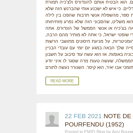
. הוא הבטיח אותם להונדורס ולצ'כיה תמורת
ליים. כי איש לא ישכנע אותי שהברנש הזה שלא
 ספר, מהשפלת אנשי תרבות שהפכו בין לילה
א משליט, שהסבוני הזה שלא נפרע מזחיחותו
אה בצ'כיה או אנשי הממשל של הונדורס. אתה
ידי שופטי ישראל, כי אתה לא מותיר מהם הרבה,
מניטריות, על מניעת חיסונים מתושבי הרשות
יה שלך הבאה במגע יום יומי עם עובדי הבניין
ניה באומות. אז הוא עשה עוד סיבוב על חשבון
הממשלה, שעשה טעות מרה שסגר לו איני יודע
READ MORE
22 FEB 2021
NOTE DE 
POURFENDU (1952)
Posted in EMID Blog by Ami Boug