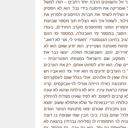
 זול והשווקים הרבה יותר רחבים – הודו למשל
ל ואמריקה את חיסונה בידי נבל. הוא לא הפסיק
 הצליח לשחד את חברות החיסונים ולפרוץ את
זילנד, לשאול איך הוא הצליח תוך מספר שבועות
המריץ המוני מתחסנים מקרב החרדים, בעודו
הסגר, במספר ימי האבטלה, במספר ימי הזום
ב בחיוכו הגנגסטרי: "תאמיני לי, אני לא דואג."
 פחות מאוחנה ושטייניץ. הוא יודע שאם הוא לא
איירים, והם, השבשבות האלה, יעשו כבר את
 מופקע; שם הישראלי כמצוותו הפטריוטית –
ם שלו, הוא יודע לסחוט אותם. רק את הערבים
כי הערבים יודעים מי הוא יאיר ומי הוא אביו ויש
ו שאין לו אלוהים. אולי בגלל שגם לעסקניהם
א התנהגה כאילו הייתה אורלי לוי-אבוקסיס. קרה
ותה כראות עיניו. היא לא גילתה שהוא לא עונה
א קרבים לתפוס. לא לפיד שאינו מצליח להיחלץ
לותיו הריינבואיות עד שלא אתפלא ששוב ימצא
נץ וחבורתו שטרם יצאו מתנועת הנוער ועודם
ה" שהם צברו. ביבי הבין שמי שצופה בו רוצה
יונית לוי התמסרה לו (סליחה גברתי) בהנאה לא
 שלושתם גם יחד. הוא גם יורה, גם מחסל, גם