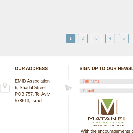
1
2
3
4
5
OUR ADDRESS
SIGN UP TO OUR NEWS
EMID Association
6, Shadal Street
POB 757, Tel Aviv
578613, Israel
With the encouragements o