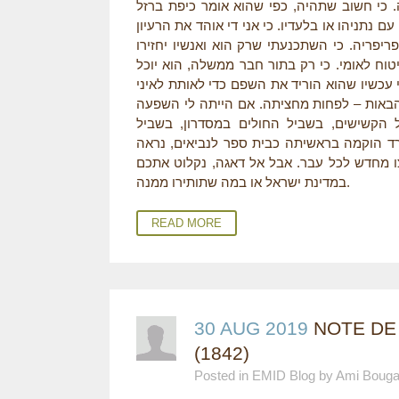
 כי חשוב שתהיה, כפי שהוא אומר כיפת ברזל
ם נתניהו או בלעדיו. כי אני די אוהד את הרעיון
יפריה. כי השתכנעתי שרק הוא ואנשיו יחזירו
מהביטוח לאומי. כי רק בתור חבר ממשלה, הוא יוכל
י עכשיו שהוא הוריד את השפם כדי לאותת לאיני
 הבאות – לפחות מחציתה. אם הייתה לי השפעה
 הקשישים, בשביל החולים במסדרון, בשביל
ארד הוקמה בראשיתה כבית ספר לנביאים, נראה
ו מחדש לכל עבר. אבל אל דאגה, נקלוט אתכם
במדינת ישראל או במה שתותירו ממנה.
READ MORE
30 AUG 2019
NOTE DE
(1842)
Posted in EMID Blog by Ami Boug