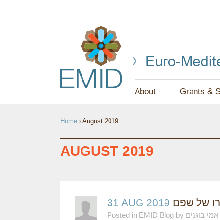
About
Grants & S
Y
Home
›
August 2019
O
U
AUGUST 2019
A
R
E
31 AUG 2019
רו של שפם
Posted in EMID Blog by אמי בוגנים
H