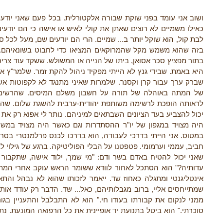
ושוב אני עומד בפני שוקת שבורה אלקטורלית. בכל פעם שאני יודע.
כאילו משמיים לא רוצים שאתן את קולי לאיש או אישה כי הם יודעי
לבת קול, הוא שוקל יותר ב... שמיים. הרי הם יודעים שם, מעל לכל 
בזה שהוא משמש מקל שהמרוקאים המציאו כדי לחבוט בשונאיהם. 
בתור מפציץ סכר אסואן, ביתו של הנייה או המשולש. ששקד עוד צרי
היא באמת. שבידי גנץ לא הייתי מפקיד ניהול להקת זמר. שלמר"ץ 
שברק ערך עבור קרן וקסנר. שלמרות שאיני מתנגד לא לקפוטות אשכנ
של המתה באוהלה של תורה על חשבון משלם המיסים. שהרשימה
לראותה הופכת לרשימה משותפת יהודית-ערבית להשגת שלום. שהיות 
יכול להצביע בעד הציונים השבתאים למיניהם. נותר לי אפוא רק את
היה מצויד במגפון של יו"ר ההסתדרות וגם כאשר היה מצויד במש
במטוס. אני הייתי בדרכי לעבודה, הוא בדרכו לכנס פרלמנטרי בס
חביב, עממי וערמומי. פטפטנו על הבלי הפוליטיקה. ברגע של גילוי
שאני יכול להטיח באדם בשר ודם: "מי שמך, ילוד אישה, שתקבור
עדותיה?" הוא הסתכל לאחור לוודא ששומר הראש עוקב אחרי המת
אינטליגנטי ומתגלה כאחוז שד. ייאמר לזכותו שהוא לא נבהל והת
שמתייחסים אליי, ברוב מגבלותיהם, כאל... שד. הדבר רק עודד אותי
ממני לנקום את קבורתו בעודו חי." הוא לא התבלבל והתעניין בגור
סוכרתי." הוא ביטל בתנועת יד אופיינית את כל הרפואה המונעת. נ