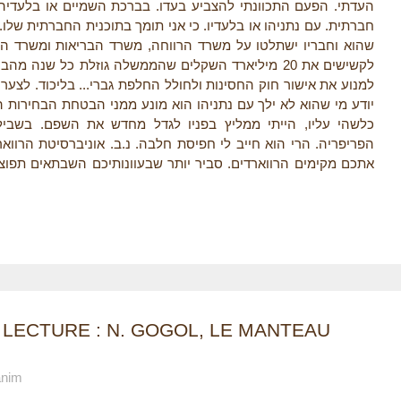
העדתי. הפעם התכוונתי להצביע בעדו. בברכת השמיים או בלעדיה.
חברתית. עם נתניהו או בלעדיו. כי אני תומך בתוכנית החברתית שלו. ע
שהוא וחבריו ישתלטו על משרד הרווחה, משרד הבריאות ומשרד הפר
לקשישים את 20 מיליארד השקלים שהממשלה גוזלת כל שנה 
למנוע את אישור חוק החסינות ולחולל החלפת גברי... בליכוד. לצער
יודע מי שהוא לא ילך עם נתניהו הוא מונע ממני הבטחת הבחירות
כלשהי עליו, הייתי ממליץ בפניו לגדל מחדש את השפם. בשביל
הפריפריה. הרי הוא חייב לי חפיסת חלבה. נ.ב. אוניברסיטת הרוו
אתכם מקימים הרווארדים. סביר יותר שבעוונותיכם השבתאים תפוצ
 LECTURE : N. GOGOL, LE MANTEAU
anim