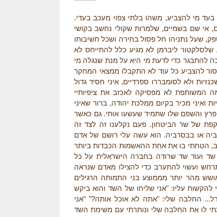
E
 בעד מי להצביע, משהו בלתי צפוי מעכב בעדי
ם, אי שם בשמיים, שלמרות שקולי נחשב בקושי
R
ספק, שעל נתניהו חל פסול בחירה ושכל חשיבותו
שלסלקטור ליברמן לא מגיע כלל להתייחס לא
E
כה להתבגר כדי לדעת מי היא על מנת שנגלה מי
אסור להצביע כל עוד לא התקבלו ממצאי המחקר
זיות ולא לסומבררו ספרדיים, איני חסיד גדול
 המשותפת לא מפסיקה לאכזב את ציפיותיי
ואיני מכיר בקיום ממלכת יהודה, ברור שאיני
 פרץ והשפם שלו שתמיד שעשעו אותי. גם כאשר
קפת של שר הביטחון. פעם נקלענו זה לצד זה
רביה או בבסרביה. הוא עשה עלי רושם של אדם
 לב, הטחתי בו את אחת ההאשמות הכבדות ביותר
 שד ועוד שד שרודה בחברה הישראלית על כל
רחש ועשוי להתערב כדי להצילו מאדם שנראה
אושש מהר יותר מממוצע בני התמותה הרגילים
 להקשות עליו: "אני שליחו של השד והוא ביקש
ל... החלבה שלי: "אתה לא אוכל אותה?" "אני
תתי לו את החלבה שלי ונותרתי עם משימת השד