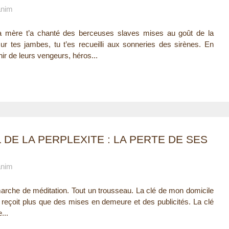
anim
 ta mère t’a chanté des berceuses slaves mises au goût de la
sur tes jambes, tu t’es recueilli aux sonneries des sirènes. En
ir de leurs vengeurs, héros...
 DE LA PERPLEXITE : LA PERTE DE SES
anim
marche de méditation. Tout un trousseau. La clé de mon domicile
ne reçoit plus que des mises en demeure et des publicités. La clé
...