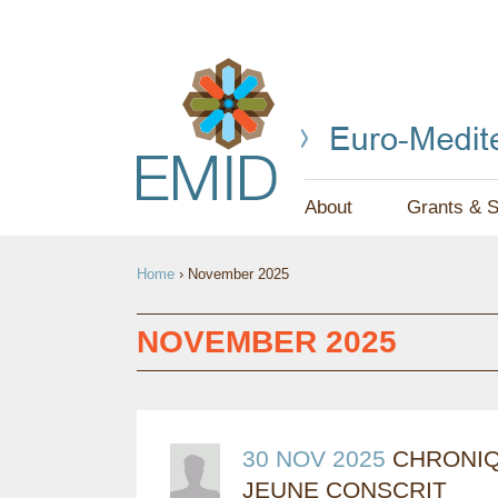
About
Grants & S
Y
Home
›
November 2025
O
U
NOVEMBER 2025
A
R
E
30 NOV 2025
CHRONIQ
JEUNE CONSCRIT
H