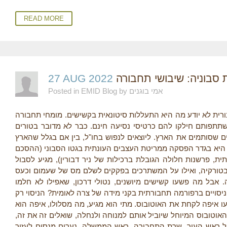
READ MORE
27 AUG 2022
סבוניה: שיבושי תחבורה
Posted in EMID Blog by אמי בוגנים
ית לא יודע מה היא התעללות סיטונאית בקשישים. מומחי תחבורה
שתתפותם חילקו להם כרטיסי נסיעה חינם. כבר לא מדובר בטורים
 שסותמים את הארץ. ליוצאים לנפוש בחו"ל, בין אם בגלל שהארץ
ל היא בגדר הפסקה ממריטת העצבים העונתית בגטו הסבוני (ההסכם
ת, פרשנות חלולה הגובלת ברכילות של ניר דבורין), מגיע לסבול
 בטורקיה, ואילו על המשתרכים בפקקים לשלם מס של שעמום וכעס
אבל מה פשעו קשישים מיושנים, נטולי דרכון, שאפילו לא חלמו
 ניסויים ברפורמה תחבורתית בקני מידה של צרה לאומית? הניסוי רק
ו איפה לקחת את האוטובוס. מתי הוא מגיע, מה מסלולו, איפה הוא
האוטובוס המיוחל שיוביל אותם למנוחה ולנחלה, שואלים זה את זה
על ראש העיר, שרת התחבורה, ראש הממשלה. נערים מנסים לעזור