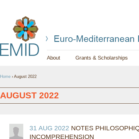
Jump to navigation
About
Grants & Scholarships
Y
Home
›
August 2022
O
U
AUGUST 2022
A
R
E
31 AUG 2022
NOTES PHILOSOPHI
INCOMPREHENSION
H