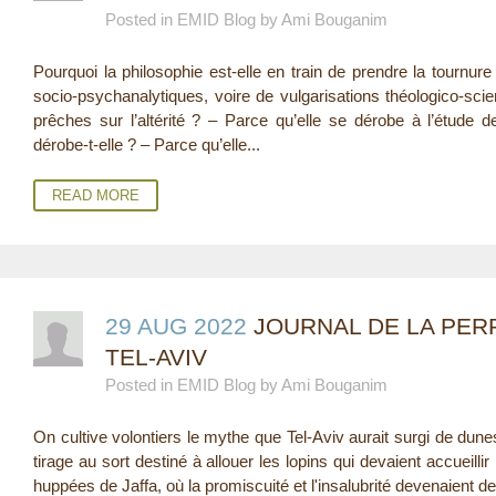
Posted in EMID Blog by Ami Bouganim
E
Pourquoi la philosophie est-elle en train de prendre la tournure 
R
socio-psychanalytiques, voire de vulgarisations théologico-scie
E
prêches sur l’altérité ? – Parce qu’elle se dérobe à l’étude
dérobe-t-elle ? – Parce qu’elle...
READ MORE
29 AUG 2022
JOURNAL DE LA PERP
TEL-AVIV
Posted in EMID Blog by Ami Bouganim
On cultive volontiers le mythe que Tel-Aviv aurait surgi de dunes
tirage au sort destiné à allouer les lopins qui devaient accueill
huppées de Jaffa, où la promiscuité et l'insalubrité devenaient de