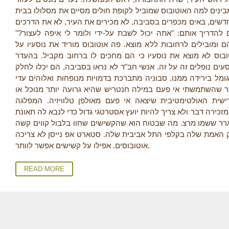
ינים למה האוטובוס שמוביל לקופת חולים מסיים את מסלולו בבית
 חדשים, באים מכפרים בסביבה, לא מכירים את העיר, לא את הדרכים
 להדריך אותם: "אתה יכול לשבת על-ידי ולומר לי איפה לעצור
ם ומובילים לרחובות ללא מוצא. פה אוטובוס מוריד את נוסעיו על
ובוס לא מוצא את נוסעיו כי הם מחכים לו ברחוב מקביל. בהעדר
ים נופלים זה על זה. אנשי חב"ד לא נראו בסביבה, הם יכלו לחלק
מל בירידה ממנו. סבוניה מתברכת בדמויות מנופחות ואלוהים עדי
כר שהשתמשתי אי פעם במילה חנטריש שהיא גרועה יותר מנוכל או
שית האולטימטיבית שיצאה אי פעם מאולפן טלוויזיה. המפלגה
ירה דבר ולא צריך להיות יועץ אסטרטגי גדול כדי לנבא לה תאונת
גרר ששמו מרצ. מה שבטוח הוא שהקשישים שחוו בלבול קווים קשה
ק האמת שלה בקלפי התל אביבית שלה. סטארט אפ נייסן לא צריכה
אוטובוסים. אפילו על קשישים אפשר לוותר.
READ MORE
P