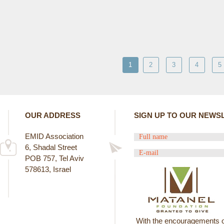
1
2
3
4
5
OUR ADDRESS
SIGN UP TO OUR NEWS
EMID Association
6, Shadal Street
POB 757, Tel Aviv
578613, Israel
With the encouragements o