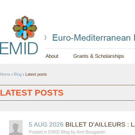
Jump to navigation
About
Grants & Scholarships
Y
Home
›
Blog
›
Latest posts
O
U
LATEST POSTS
A
R
E
5 AUG 2026
BILLET D’AILLEURS :
Posted in EMID Blog by Ami Bouganim
H