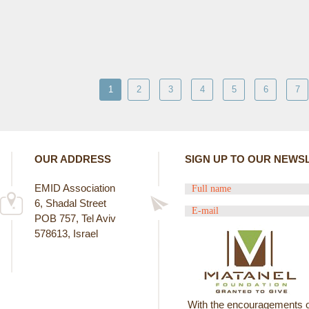
1
2
3
4
5
6
7
OUR ADDRESS
SIGN UP TO OUR NEWS
EMID Association
6, Shadal Street
POB 757, Tel Aviv
578613, Israel
With the encouragements o