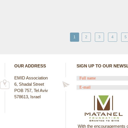
1
2
3
4
5
OUR ADDRESS
SIGN UP TO OUR NEWS
EMID Association
6, Shadal Street
POB 757, Tel Aviv
578613, Israel
With the encouragements o