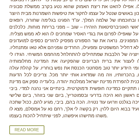
ו. אפילו להאט את ריצת האמוק שהוא נטע בקרב ממשלת סבוניה
מכון באושים שנטל על עצמו לחקור את טיפשות השמרנות מבית היוצר
 ובחוכמתו של שלמה המלך. עו"ד הפגינו בגלימה שחורה, רופאים
ראשי האוניברסיטאות הזהירו – שוב – מפני בריחת מוחות. כלכלנים
ן-על שאפילו לפרום את בגדי האסיר שמחכים לו הוא לא ממש מצליח
ן המפגינים. נראה את שר הספורט מפסיק להזרים כספים למועדונים
א דחליל המשפטים ומפעילו, החרדים וגפניהם אלא טאו ומתנחליו
ניזציה של הלבבות שמתחילים להתחלחל מהחמס המשיחי. הגידו לי
ו לעצור את ברית הבריונים שהפקיעה את המדינה מחלומותיה
מי היודע יותר טוב מסחטני הכנסת את נפש בוחריו. על קהלת עולה
ו, בהכרזותיו, וזה מה שמדאיג אותי יותר מכל. צריכים לכל הדעות
וכנית להפרדת מדינת ישראל ממלכות יהודה. בלעדיה ספק אם מדינת
תתקיים כמדינה חופשית ודמוקרטית. בינתיים אני נהנה למדי. ביבי
 ראשון הוא היכה בדרעי ובסמוטריץ', ביום שני בזוהר, ביום שלישי
יכה בגלנט וזרועו עוד נטויה. הכה בהם, ביבי, מגיע להם, ככול שתכה
עיד בבוא היום ללוין. רק בקשה לי אלך, רחם נא על אמסלם, מצא לו
משהו מתישהו איפשהו, לפני שיתחיל להכות בעצמו.
READ MORE