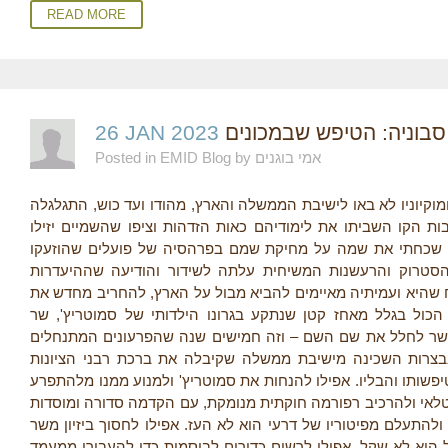
READ MORE
26 JAN 2023
בוניה: הטיפש שבמכונים
Posted in EMID Blog by אמי בוגנים
מוקיוניו לא באו לישיבת הממשלה והארץ, מהודו ועד כוש, התגלגלה
בות הקו השביתו את לימודיהם כאות הזדהות וציפו שהשמיים יזילו
 את שכחתי את שמה על מחיקת שמם בפרהסיה של פועלים שהוזעקו
סטרוק והרעשנות המשיחית עלתה לשידור והודיעה שההיעדרות
 שהיא ועמיתיה מאיימים להביא מבול על הארץ, להחריב מחדש את
הכול בגלל מאחז קטן שנתקע בגרונו הילדותי של סמוטריץ', שר
שר לחלל את שם השם – וזה חמישים שנה שהפרעונים המתנחלים
נבצרות השכינה מישיבת ממשלה שקיבלה את ברכת רבני הציונות
שותו והבליו. אפילו להנחות את סמוטריץ' ולמנוע ממנו מלהתפרע
 לטלאי ולהרכיב רפורמה חוקתית מנומקת, עם הקדמה סדורה ומוסדות
 ולהתעלם מפיטוריו של דרעי הוא לא העז. אפילו לחסוך ביזיון משר
הוא לא שקל. אפילו לרשום כדורים לביסמות כדי להעבירו ממעמד