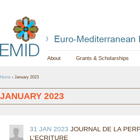
Jump to navigation
About
Grants & Scholarships
Y
Home
›
January 2023
O
U
JANUARY 2023
A
R
E
31 JAN 2023
JOURNAL DE LA PERP
L’ECRITURE
H