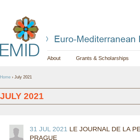
Jump to navigation
About
Grants & Scholarships
Y
Home
›
July 2021
O
U
JULY 2021
A
R
E
31 JUL 2021
LE JOURNAL DE LA PE
PRAGUE
H