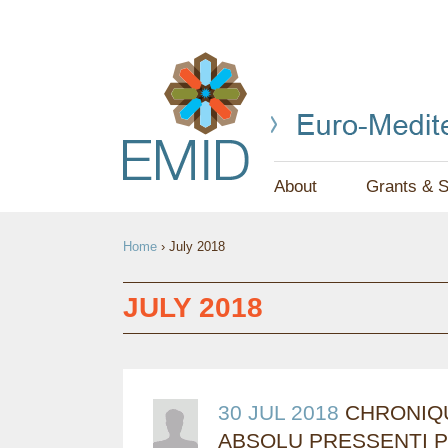
About
Grants & S
Y
Home
›
July 2018
O
U
JULY 2018
A
R
E
30 JUL 2018
CHRONIQU
ABSOLU PRESSENTI 
H