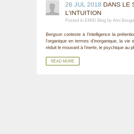
26 JUL 2018
DANS LE 
L’INTUITION
Posted in EMID Blog by Ami Boug
Bergson conteste à l'intelligence la prétenti
l'organique en termes d'inorganique, la vie 
réduit le mouvant à l'inerte, le psychique au p
READ MORE
P
A
G
E