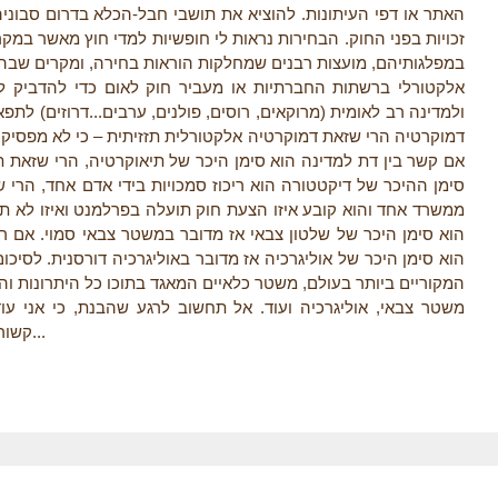
האתר או דפי העיתונות. להוציא את תושבי חבל-הכלא בדרום סבוניה
זכויות בפני החוק. הבחירות נראות לי חופשיות למדי חוץ מאשר במ
במפלגותיהם, מועצות רבנים שמחלקות הוראות בחירה, ומקרים שבהם 
אלקטורלי ברשתות החברתיות או מעביר חוק לאום כדי להדביק 
ולמדינה רב לאומית (מרוקאים, רוסים, פולנים, ערבים...דרוזים) לת
דמוקרטיה הרי שזאת דמוקרטיה אלקטורלית תזזיתית – כי לא מפסיק.
אם קשר בין דת למדינה הוא סימן היכר של תיאוקרטיה, הרי שזאת
סימן ההיכר של דיקטטורה הוא ריכוז סמכויות בידי אדם אחד, הרי
ממשרד אחד והוא קובע איזו הצעת חוק תועלה בפרלמנט ואיזו לא תוע
הוא סימן היכר של שלטון צבאי אז מדובר במשטר צבאי סמוי. אם ר
הוא סימן היכר של אוליגרכיה אז מדובר באוליגרכיה דורסנית. לסיכ
המקוריים ביותר בעולם, משטר כלאיים המאגד בתוכו כל היתרונות ו,
משטר צבאי, אוליגרכיה ועוד. אל תחשוב לרגע שהבנת, כי אני עו
קשורות למשטר שלה אלא לפתולוגיית המדיניות שלה...