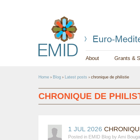
About
Grants & S
Y
Home
›
Blog
›
Latest posts
›
chronique de philistie
O
U
CHRONIQUE DE PHILIS
A
R
E
1 JUL 2026
CHRONIQUE 
Posted in EMID Blog by Ami Boug
H