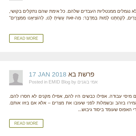
E
לא נגמלים ממנטליות העבדים שלהם. כל אימת שהם נתקלים בקושי
ְקַחְתָּנוּ לָמוּת בַּמִּדְבָּר: מַה-זֹּאת עָשִׂיתָ לָּנוּ, לְהוֹצִיאָנוּ מִמִּצְרָיִם
R
E
READ MORE
17 JAN 2018
פרשת בא
Posted in EMID Blog by אמי בוגנים
ם מיסי עבודה. אפילו כבשים היו להם, אפילו מקנים לא חסרו להם
מירו בזהב ובשמלות לפני שעזבו את מצרים – אלא אם בזזו אותם
די האפוס שעומד ביסוד גיבוש
READ MORE