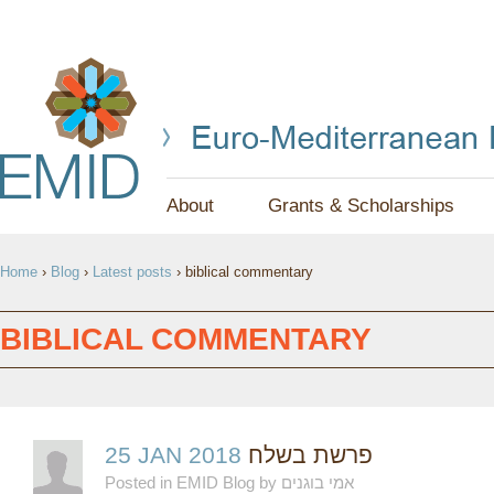
Jump to navigation
About
Grants & Scholarships
Y
Home
›
Blog
›
Latest posts
›
biblical commentary
O
U
BIBLICAL COMMENTARY
A
R
E
25 JAN 2018
פרשת בשלח
Posted in EMID Blog by אמי בוגנים
H