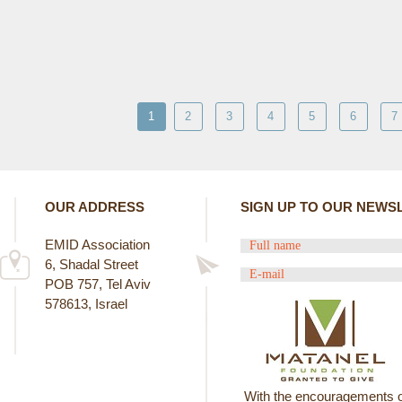
1
2
3
4
5
6
7
OUR ADDRESS
SIGN UP TO OUR NEWS
EMID Association
6, Shadal Street
POB 757, Tel Aviv
578613, Israel
With the encouragements o