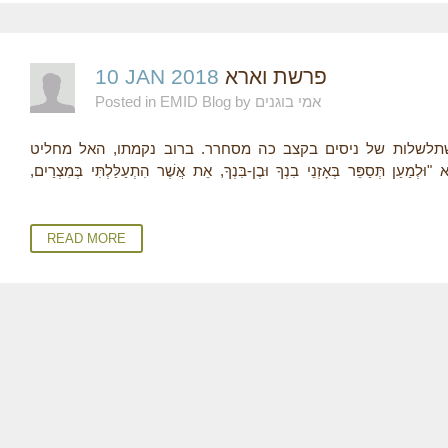
10 JAN 2018
פרשת וארא
Posted in EMID Blog by אמי בוגנים
תלשלות של ניסים בקצב כה מסחרר. ברוב נקמתו, האל מחליט
פֵּר בְּאָזְנֵי בִנְךָ וּבֶן-בִּנְךָ, אֵת אֲשֶׁר הִתְעַלַּלְתִּי בְּמִצְרַיִם
READ MORE
P
A
G