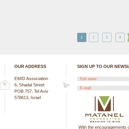
1
2
3
4
OUR ADDRESS
SIGN UP TO OUR NEWS
EMID Association
6, Shadal Street
POB 757, Tel Aviv
578613, Israel
With the encouragements o