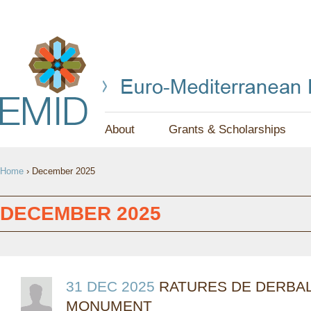
Jump to navigation
About
Grants & Scholarships
Y
Home
›
December 2025
O
U
DECEMBER 2025
A
R
E
31 DEC 2025
RATURES DE DERBAL
MONUMENT
H