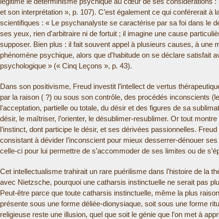
légitime le déterminisme psychique au cœur de ses considérations : «
et son interprétation », p. 107). C’est également ce qui conférerait à
scientifiques : « Le psychanalyste se caractérise par sa foi dans le d
ses yeux, rien d'arbitraire ni de fortuit ; il imagine une cause particuli
supposer. Bien plus : il fait souvent appel à plusieurs causes, à une 
phénomène psychique, alors que d'habitude on se déclare satisfai
psychologique » (« Cinq Leçons », p. 43).
Dans son positivisme, Freud investit l’intellect de vertus thérapeutiqu
par la raison ( ?) ou sous son contrôle, des procédés inconscients (l
l'acceptation, partielle ou totale, du désir et des figures de sa subli
désir, le maîtriser, l’orienter, le désublimer-resublimer. Or tout montr
l’instinct, dont participe le désir, et ses dérivées passionnelles. Fre
consistant à dévider l’inconscient pour mieux desserrer-dénouer ses s
celle-ci pour lui permettre de s’accommoder de ses limites ou de s’é
Cet intellectualisme trahirait un rare puérilisme dans l'histoire de l
avec Nietzsche, pourquoi une catharsis instinctuelle ne serait pas plu
Peut-être parce que toute catharsis instinctuelle, même la plus raisonné
présente sous une forme déliée-dionysiaque, soit sous une forme ritua
religieuse reste une illusion, quel que soit le génie que l’on met à app