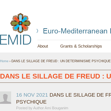
Jump to navigation
About
Grants & Scholarships
Y
Home
›
DANS LE SILLAGE DE FREUD : UN DETERMINISME PSYCHIQUE
O
U
DANS LE SILLAGE DE FREUD :
A
R
16 NOV 2021
DANS LE SILLAGE DE F
PSYCHIQUE
E
Posted by Author Ami Bouganim
H