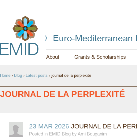
Jump to navigation
About
Grants & Scholarships
Y
Home
›
Blog
›
Latest posts
›
journal de la perplexité
O
U
JOURNAL DE LA PERPLEXITÉ
A
R
E
23 MAR 2026
JOURNAL DE LA PERP
Posted in EMID Blog by Ami Bouganim
H