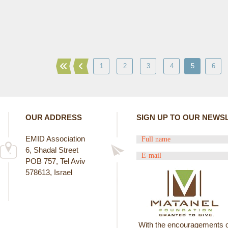
1
2
3
4
5
6
OUR ADDRESS
SIGN UP TO OUR NEWS
EMID Association
6, Shadal Street
POB 757, Tel Aviv
578613, Israel
With the encouragements o