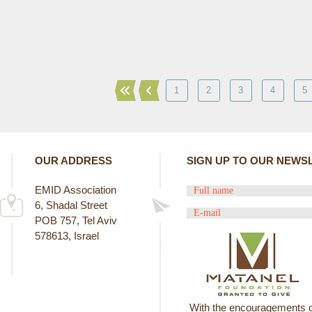
1
2
3
4
5
OUR ADDRESS
SIGN UP TO OUR NEWS
EMID Association
6, Shadal Street
POB 757, Tel Aviv
578613, Israel
With the encouragements o