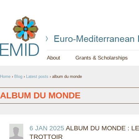
Jump to navigation
About
Grants & Scholarships
Y
Home
›
Blog
›
Latest posts
›
album du monde
O
U
ALBUM DU MONDE
A
R
E
6 JAN 2025
ALBUM DU MONDE : L
TROTTOIR
H